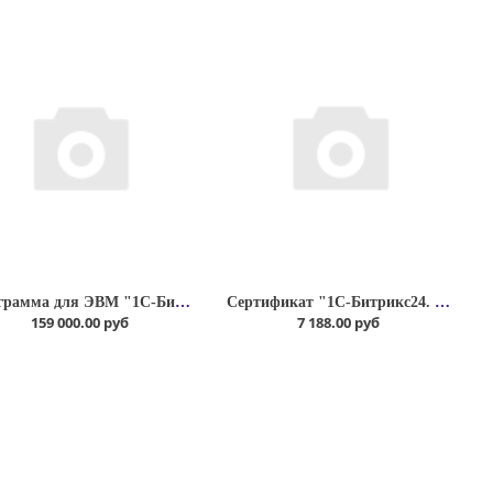
Программа для ЭВМ "1С-Битрикс24". Лицензия Корпоративный портал - 50 (12 мес.)
Сертификат "1С-Битрикс24. Маркетплейс" ( подписка "Профессиональный" на 1 мес.)
159 000.00 руб
7 188.00 руб